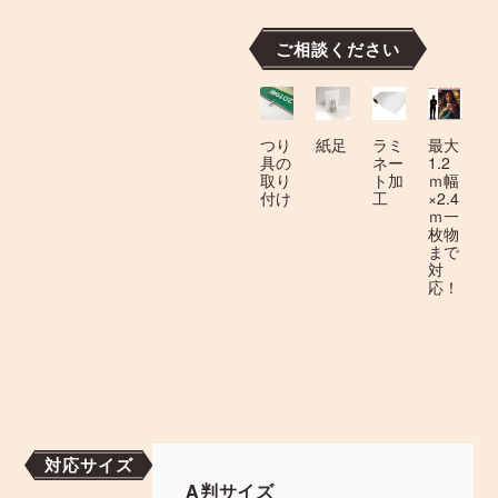
ご相談ください
つり
紙足
ラミ
最大
具の
ネー
1.2
取り
ト加
ｍ幅
付け
工
×2.4
ｍ一
枚物
まで
対
応！
対応サイズ
A判サイズ