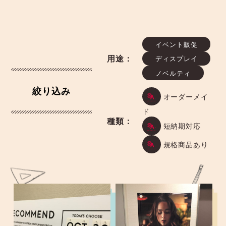
ナ
ビ
イベント販促
用途：
ディスプレイ
ゲ
ノベルティ
ー
絞り込み
オーダーメイ
シ
ド
種類：
短納期対応
ョ
規格商品あり
ン