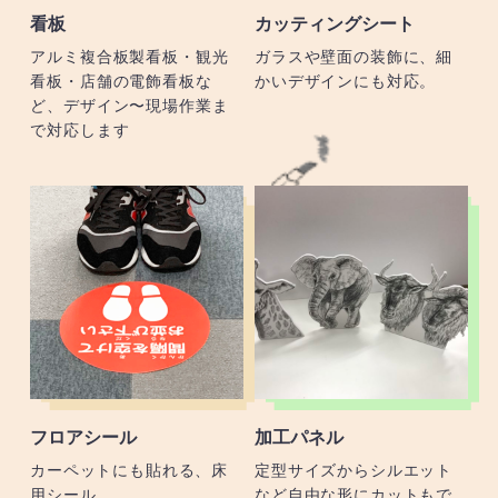
看板
カッティングシート
アルミ複合板製看板・観光
ガラスや壁面の装飾に、細
看板・店舗の電飾看板な
かいデザインにも対応。
ど、デザイン〜現場作業ま
で対応します
フロアシール
加工パネル
カーペットにも貼れる、床
定型サイズからシルエット
用シール
など自由な形にカットもで