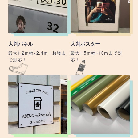
大判パネル
大判ポスター
最大1.2ｍ幅×2.4ｍ一枚物ま
最大1.5ｍ幅×10ｍまで対
で対応！
応！