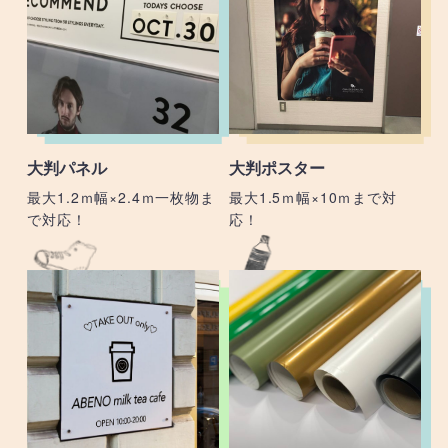
大判パネル
大判ポスター
最大1.2ｍ幅×2.4ｍ一枚物ま
最大1.5ｍ幅×10ｍまで対
で対応！
応！