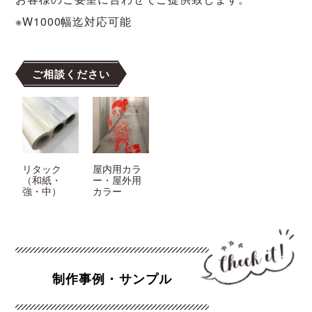
※W1000幅迄対応可能
ご相談ください
リタック
屋内用カラ
（和紙・
ー・屋外用
強・中）
カラー
制作事例・サンプル