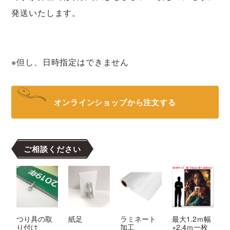
発送いたします。
※但し、日時指定はできません
オンラインショップから注文する
ご相談ください
つり具の取
紙足
ラミネート
最大1.2ｍ幅
り付け
加工
×2.4ｍ一枚