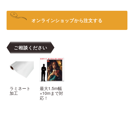
オンラインショップから注文する
ご相談ください
ラミネート
最大1.5m幅
加工
×10mまで対
応！