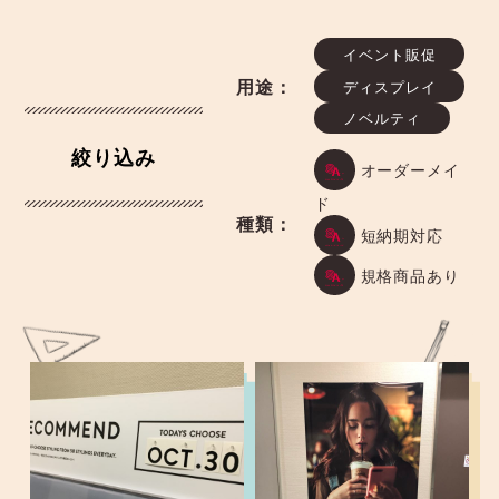
ナ
ビ
イベント販促
用途：
ディスプレイ
ゲ
ノベルティ
ー
絞り込み
オーダーメイ
シ
ド
種類：
短納期対応
ョ
規格商品あり
ン