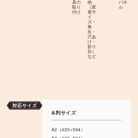
具の
他
パネ
取り
（変
ル
付け
形サ
イ
ズ・
角
丸・
穴あ
け・
折り
目）
など
対応サイズ
A判サイズ
A2（420×594）