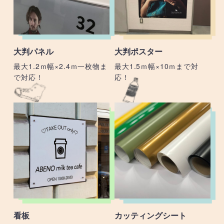
大判パネル
大判ポスター
最大1.2ｍ幅×2.4ｍ一枚物ま
最大1.5ｍ幅×10ｍまで対
で対応！
応！
看板
カッティングシート