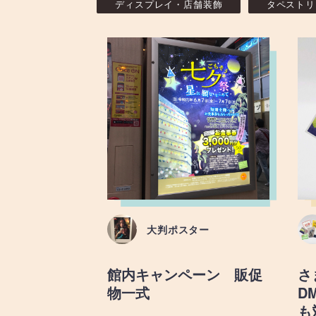
ディスプレイ・店舗装飾
タペストリ
大判ポスター
館内キャンペーン 販促
さ
物一式
D
も