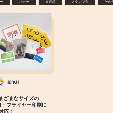
ー
バナー
抽選箱
スタンプ台
その
紙印刷
まざまなサイズの
M・フライヤー印刷に
対応！