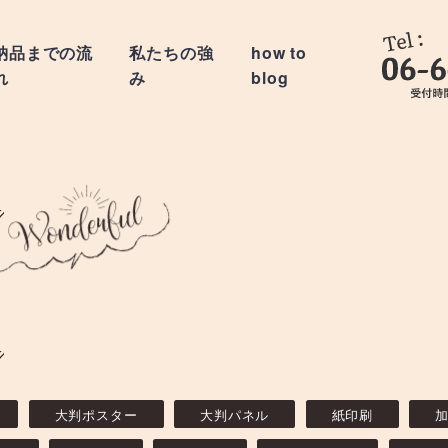
納品までの流
私たちの強
how to
れ
み
blog
大判ポスター
大判パネル
紙印刷