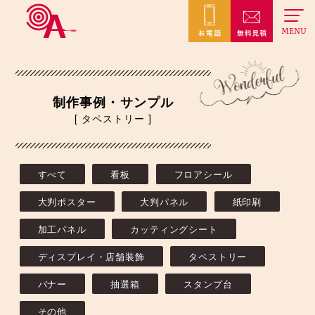
MENU
制作事例・サンプル
[ タペストリー ]
すべて
看板
フロアシール
大判ポスター
大判パネル
紙印刷
加工パネル
カッティングシート
ディスプレイ・店舗装飾
タペストリー
バナー
抽選箱
スタンプ台
その他