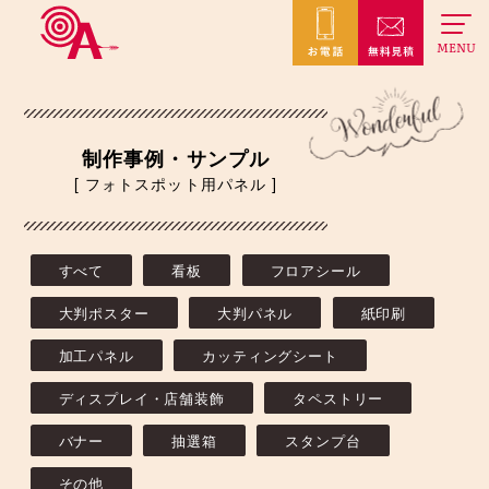
MENU
制作事例・サンプル
[ フォトスポット用パネル ]
すべて
看板
フロアシール
大判ポスター
大判パネル
紙印刷
加工パネル
カッティングシート
ディスプレイ・店舗装飾
タペストリー
バナー
抽選箱
スタンプ台
その他