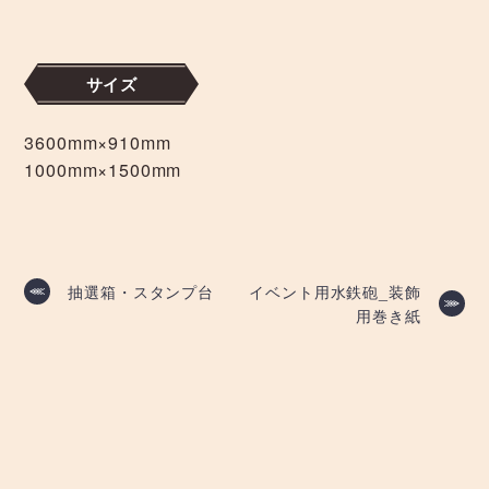
サイズ
3600mm×910mm
1000mm×1500mm
投
抽選箱・スタンプ台
イベント用水鉄砲_装飾
用巻き紙
稿
ナ
ビ
ゲ