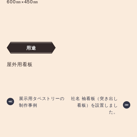
600㎜×450㎜
用途
屋外用看板
投
展示用タペストリーの
社名 袖看板（突き出し
制作事例
看板）を設置しまし
稿
た。
ナ