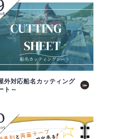
9
.08
屋外対応船名カッティング
ート～
0
.05