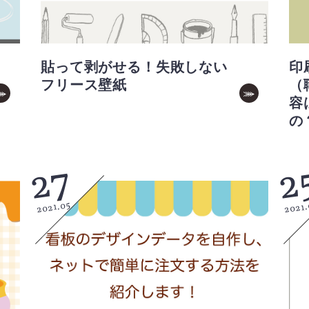
貼って剥がせる！失敗しない
印
フリース壁紙
（
容
の
27
2
2021.05
2021.