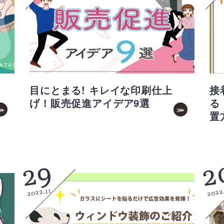
目にとまる! キレイな印刷仕上
接
げ！販売促進アイデア9選
る
置
2
29
2022
2022.11