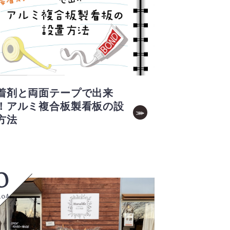
着剤と両面テープで出来
！アルミ複合板製看板の設
方法
0
.04