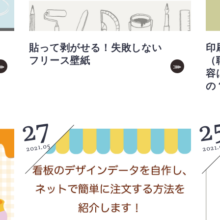
貼って剥がせる！失敗しない
印
フリース壁紙
（
容
の
27
2
2021.05
2021.