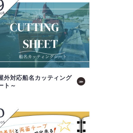
9
.08
屋外対応船名カッティング
ート～
0
.05