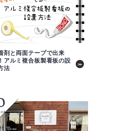
着剤と両面テープで出来
！アルミ複合板製看板の設
方法
0
.04