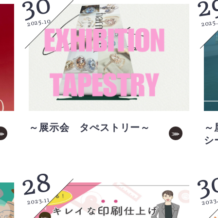
30
2
2025.10
2025
～展示会 タぺストリー～
～
シ
3
28
2023
2023.11