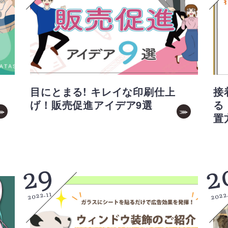
目にとまる! キレイな印刷仕上
接
げ！販売促進アイデア9選
る
置
2
29
2022
2022.11