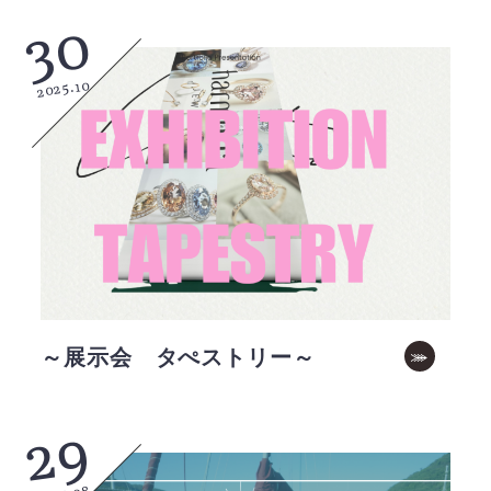
30
2025.10
～展示会 タぺストリー～
29