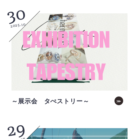
30
2025.10
～展示会 タぺストリー～
29